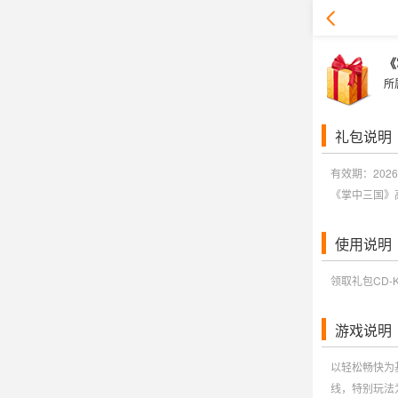
《
所
礼包说明
有效期：2026-
《掌中三国》高
使用说明
领取礼包CD-K
游戏说明
以轻松畅快为
线，特别玩法