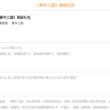
《掌中三国》高级礼包
掌中三国》高级礼包
属游戏 ：
掌中三国
12-31 剩余:
75%
级礼包：花雕美酒*10、高级神兵材料*5、随机橙将*1
EY;2.进入游戏点击“礼包领取”图标,输入CD-KEY,选择“确定”
基调，《掌中三国》为大家带来一次休闲的时光。这是一款轻度策略三国卡牌手游，
为辅助，和盟友一起为军团在跨服争霸中打下一片疆土。收集一副好牌，酣畅淋漓的