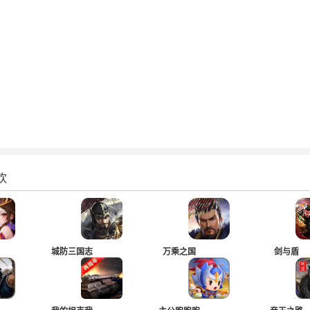
欢
城防三国志
万乘之国
剑与盾