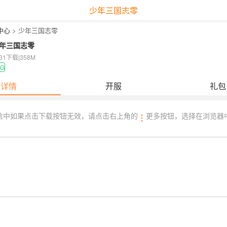
少年三国志零
中心
> 少年三国志零
年三国志零
231下载
|
358M
LG
详情
开服
礼包
信中如果点击下载按钮无效，请点击右上角的
更多按钮，选择在浏览器