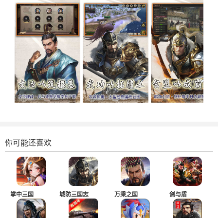
你可能还喜欢
掌中三国
城防三国志
万乘之国
剑与盾